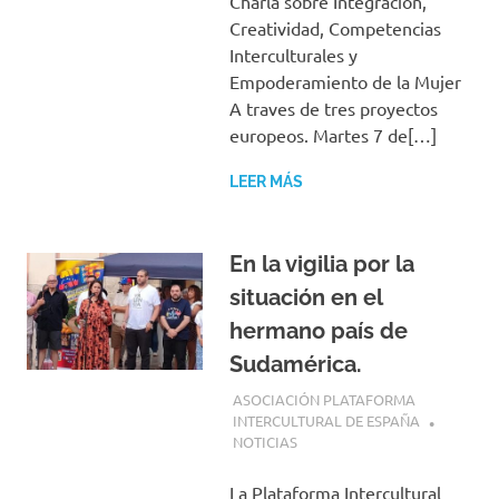
Charla sobre Integración,
Creatividad, Competencias
Interculturales y
Empoderamiento de la Mujer
A traves de tres proyectos
europeos. Martes 7 de[…]
LEER MÁS
En la vigilia por la
situación en el
hermano país de
Sudamérica.
29 JUNIO, 2026
ASOCIACIÓN PLATAFORMA
INTERCULTURAL DE ESPAÑA
NOTICIAS
La Plataforma Intercultural