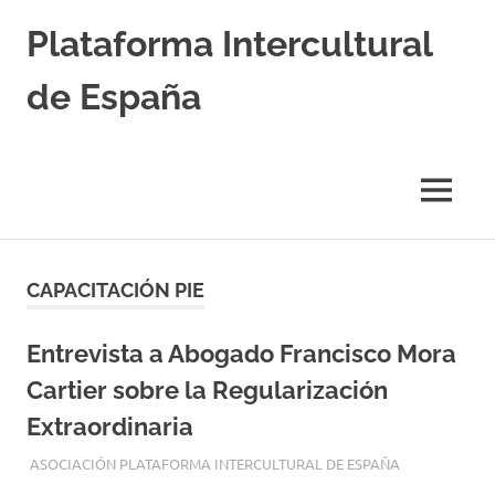
Saltar
Plataforma Intercultural
al
contenido
de España
Estableciendo
Nexos
entre
MENÚ
Culturas
CAPACITACIÓN PIE
Entrevista a Abogado Francisco Mora
Cartier sobre la Regularización
Extraordinaria
4 AGOSTO, 2026
ASOCIACIÓN PLATAFORMA INTERCULTURAL DE ESPAÑA