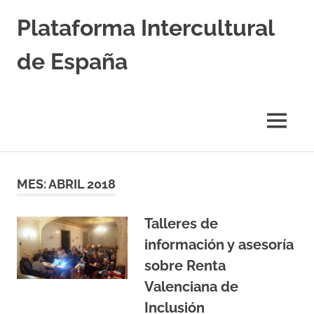
Saltar
Plataforma Intercultural
al
contenido
de España
Estableciendo
Nexos
entre
MENÚ
Culturas
MES:
ABRIL 2018
Talleres de
información y asesoría
sobre Renta
Valenciana de
Inclusión