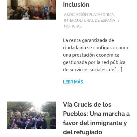
Inclusión
1 ABRIL, 2018
ASOCIACIÓN PLATAFORMA
INTERCULTURAL DE ESPAÑA
NOTICIAS
La renta garantizada de
ciudadanía se configura como
una prestación económica
gestionada por la red pública
de servicios sociales, de[…]
LEER MÁS
Vía Crucis de los
Pueblos: Una marcha a
favor del inmigrante y
del refugiado