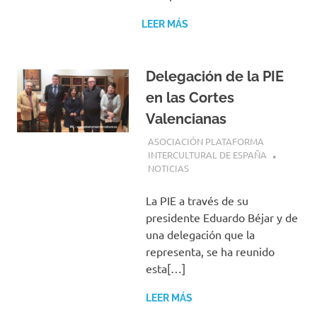
LEER MÁS
Delegación de la PIE
en las Cortes
Valencianas
11 ABRIL, 2018
ASOCIACIÓN PLATAFORMA
INTERCULTURAL DE ESPAÑA
NOTICIAS
La PIE a través de su
presidente Eduardo Béjar y de
una delegación que la
representa, se ha reunido
esta[…]
LEER MÁS