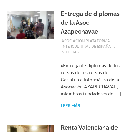
Entrega de diplomas
de la Asoc.
Azapechavae
1 ABRIL, 2018
ASOCIACIÓN PLATAFORMA
INTERCULTURAL DE ESPAÑA
NOTICIAS
«Entrega de diplomas de los
cursos de los cursos de
Geriatría e Informática de la
Asociación AZAPECHAVAE,
miembros fundadores de[…]
LEER MÁS
Renta Valenciana de