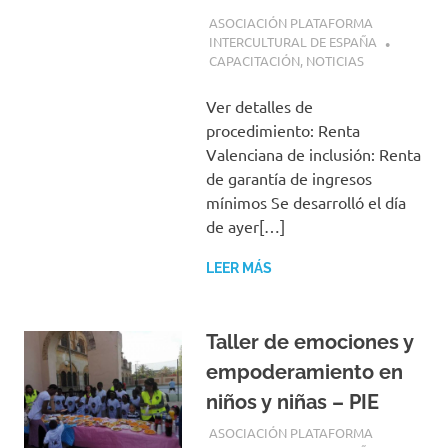
25 ABRIL, 2018
ASOCIACIÓN PLATAFORMA
INTERCULTURAL DE ESPAÑA
CAPACITACIÓN
,
NOTICIAS
Ver detalles de
procedimiento: Renta
Valenciana de inclusión: Renta
de garantía de ingresos
mínimos Se desarrolló el día
de ayer[…]
LEER MÁS
Taller de emociones y
empoderamiento en
niños y niñas – PIE
23 ABRIL, 2018
ASOCIACIÓN PLATAFORMA