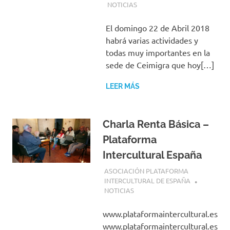
NOTICIAS
El domingo 22 de Abril 2018
habrá varias actividades y
todas muy importantes en la
sede de Ceimigra que hoy[…]
LEER MÁS
Charla Renta Básica –
Plataforma
Intercultural España
17 ABRIL, 2018
ASOCIACIÓN PLATAFORMA
INTERCULTURAL DE ESPAÑA
NOTICIAS
www.plataformaintercultural.es
www.plataformaintercultural.es