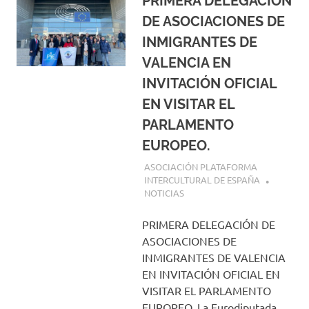
PRIMERA DELEGACIÓN
DE ASOCIACIONES DE
INMIGRANTES DE
VALENCIA EN
INVITACIÓN OFICIAL
EN VISITAR EL
PARLAMENTO
EUROPEO.
6 MARZO, 2025
ASOCIACIÓN PLATAFORMA
INTERCULTURAL DE ESPAÑA
NOTICIAS
PRIMERA DELEGACIÓN DE
ASOCIACIONES DE
INMIGRANTES DE VALENCIA
EN INVITACIÓN OFICIAL EN
VISITAR EL PARLAMENTO
EUROPEO. La Eurodiputada