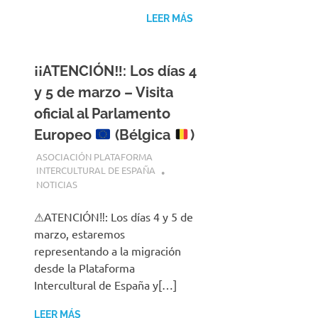
LEER MÁS
¡¡ATENCIÓN‼: Los días 4
y 5 de marzo – Visita
oficial al Parlamento
Europeo
(Bélgica
)
4 MARZO, 2025
ASOCIACIÓN PLATAFORMA
INTERCULTURAL DE ESPAÑA
NOTICIAS
⚠ATENCIÓN‼: Los días 4 y 5 de
marzo, estaremos
representando a la migración
desde la Plataforma
Intercultural de España y[…]
LEER MÁS