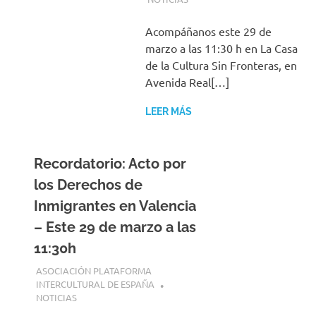
Acompáñanos este 29 de
marzo a las 11:30 h en La Casa
de la Cultura Sin Fronteras, en
Avenida Real[…]
LEER MÁS
Recordatorio: Acto por
los Derechos de
Inmigrantes en Valencia
– Este 29 de marzo a las
11:30h
26 MARZO, 2025
ASOCIACIÓN PLATAFORMA
INTERCULTURAL DE ESPAÑA
NOTICIAS