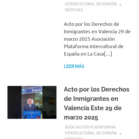
INTERCULTURAL DE ESPAÑA
NOTICIAS
Acto por los Derechos de
Inmigrantes en Valencia 29 de
marzo 2025 Asociación
Plataforma Intercultural de
España en La Casa[…]
LEER MÁS
Acto por los Derechos
de Inmigrantes en
Valencia Este 29 de
marzo 2025
27 MARZO, 2025
ASOCIACIÓN PLATAFORMA
INTERCULTURAL DE ESPAÑA
NOTICIAS