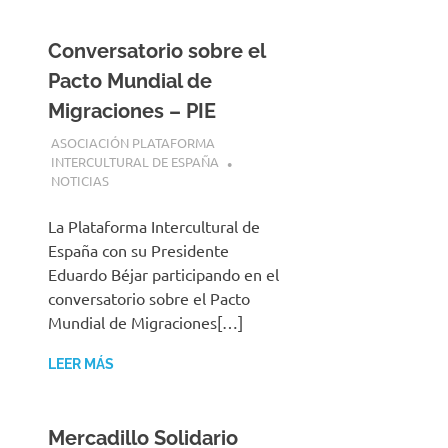
Conversatorio sobre el
Pacto Mundial de
Migraciones – PIE
11 MARZO, 2025
ASOCIACIÓN PLATAFORMA
INTERCULTURAL DE ESPAÑA
NOTICIAS
La Plataforma Intercultural de
España con su Presidente
Eduardo Béjar participando en el
conversatorio sobre el Pacto
Mundial de Migraciones[…]
LEER MÁS
Mercadillo Solidario