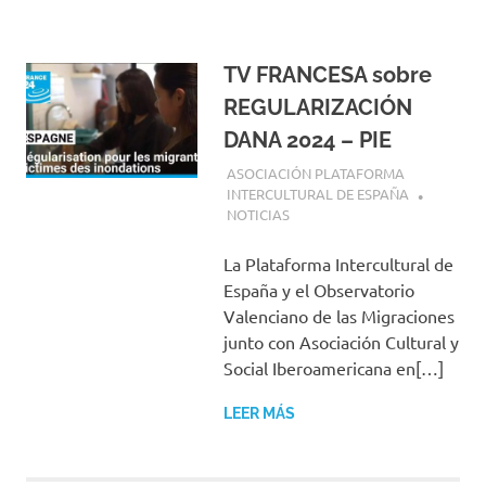
TV FRANCESA sobre
REGULARIZACIÓN
DANA 2024 – PIE
1 MARZO, 2025
ASOCIACIÓN PLATAFORMA
INTERCULTURAL DE ESPAÑA
NOTICIAS
La Plataforma Intercultural de
España y el Observatorio
Valenciano de las Migraciones
junto con Asociación Cultural y
Social Iberoamericana en[…]
LEER MÁS