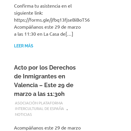
Confirma tu asistencia en el
siguiente link:
https://forms.gle/jfbq13fjseBiBoT56
Acompáñanos este 29 de marzo
a las 11:30 en La Casa de[…]
LEER MÁS
Acto por los Derechos
de Inmigrantes en
Valencia – Este 29 de
marzo a las 11:30h
24 MARZO, 2025
ASOCIACIÓN PLATAFORMA
INTERCULTURAL DE ESPAÑA
NOTICIAS
Acompáñanos este 29 de marzo