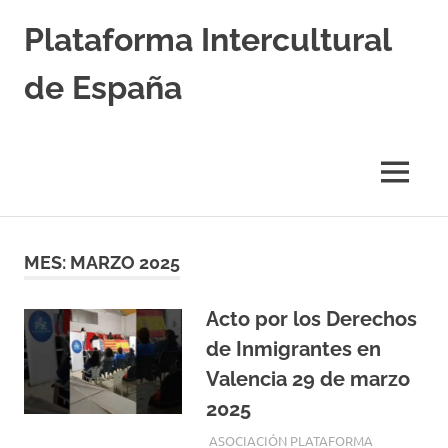
Saltar
Plataforma Intercultural
al
contenido
de España
Estableciendo
Nexos
entre
MENÚ
Culturas
MES:
MARZO 2025
Acto por los Derechos
de Inmigrantes en
Valencia 29 de marzo
2025
29 MARZO, 2025
ASOCIACIÓN PLATAFORMA