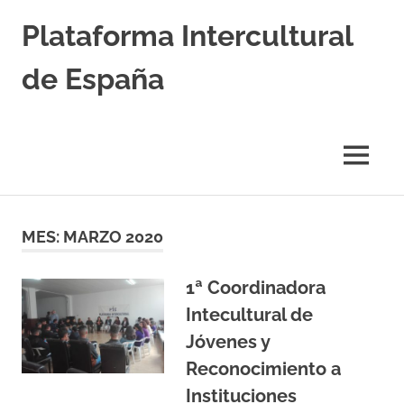
Saltar
Plataforma Intercultural
al
contenido
de España
Estableciendo
Nexos
entre
MENÚ
Culturas
MES:
MARZO 2020
1ª Coordinadora
Intecultural de
Jóvenes y
Reconocimiento a
Instituciones