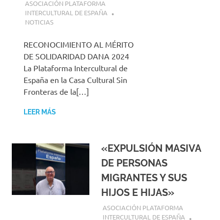
18 JULIO, 2025
ASOCIACIÓN PLATAFORMA
INTERCULTURAL DE ESPAÑA
NOTICIAS
RECONOCIMIENTO AL MÉRITO
DE SOLIDARIDAD DANA 2024
La Plataforma Intercultural de
España en la Casa Cultural Sin
Fronteras de la[…]
LEER MÁS
«EXPULSIÓN MASIVA
DE PERSONAS
MIGRANTES Y SUS
HIJOS E HIJAS»
10 JULIO, 2025
ASOCIACIÓN PLATAFORMA
INTERCULTURAL DE ESPAÑA