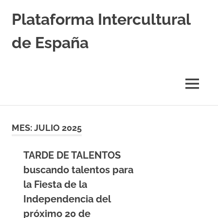
Saltar
Plataforma Intercultural
al
contenido
de España
Estableciendo
Nexos
entre
MENÚ
Culturas
MES:
JULIO 2025
TARDE DE TALENTOS
buscando talentos para
la Fiesta de la
Independencia del
próximo 20 de