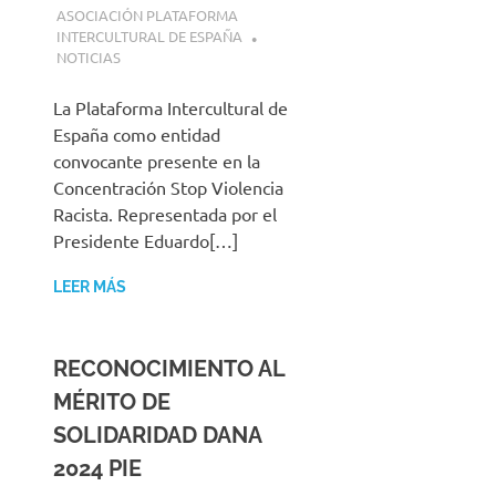
18 JULIO, 2025
ASOCIACIÓN PLATAFORMA
INTERCULTURAL DE ESPAÑA
NOTICIAS
La Plataforma Intercultural de
España como entidad
convocante presente en la
Concentración Stop Violencia
Racista. Representada por el
Presidente Eduardo[…]
LEER MÁS
RECONOCIMIENTO AL
MÉRITO DE
SOLIDARIDAD DANA
2024 PIE