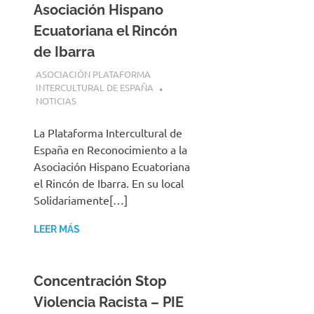
Asociación Hispano
Ecuatoriana el Rincón
de Ibarra
19 JULIO, 2025
ASOCIACIÓN PLATAFORMA
INTERCULTURAL DE ESPAÑA
NOTICIAS
La Plataforma Intercultural de
España en Reconocimiento a la
Asociación Hispano Ecuatoriana
el Rincón de Ibarra. En su local
Solidariamente[…]
LEER MÁS
Concentración Stop
Violencia Racista – PIE