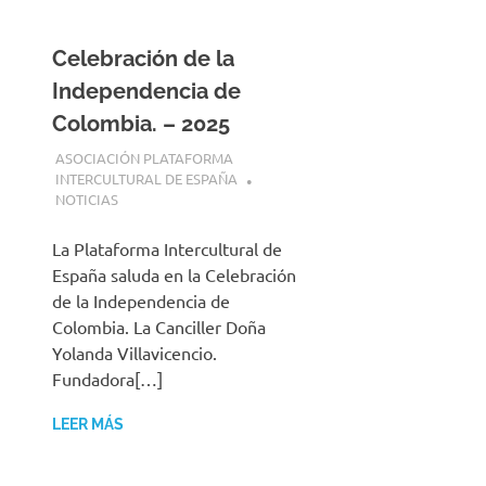
Celebración de la
Independencia de
Colombia. – 2025
22 JULIO, 2025
ASOCIACIÓN PLATAFORMA
INTERCULTURAL DE ESPAÑA
NOTICIAS
La Plataforma Intercultural de
España saluda en la Celebración
de la Independencia de
Colombia. La Canciller Doña
Yolanda Villavicencio.
Fundadora[…]
LEER MÁS