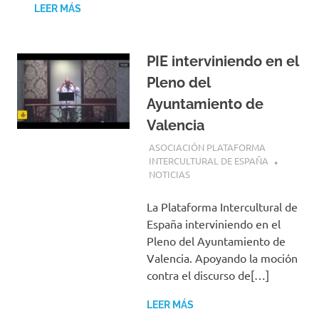
LEER MÁS
PIE interviniendo en el
Pleno del
Ayuntamiento de
Valencia
22 JULIO, 2025
ASOCIACIÓN PLATAFORMA
INTERCULTURAL DE ESPAÑA
NOTICIAS
La Plataforma Intercultural de
España interviniendo en el
Pleno del Ayuntamiento de
Valencia. Apoyando la moción
contra el discurso de[…]
LEER MÁS