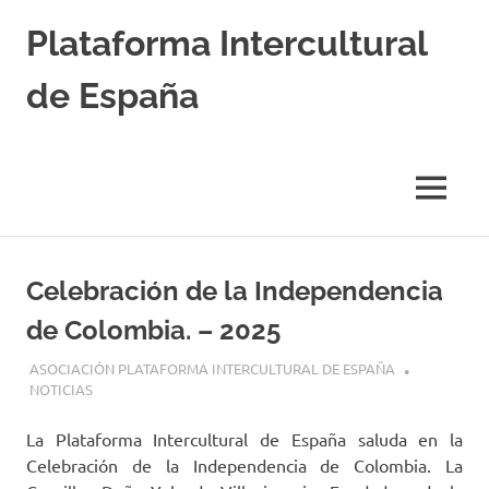
Saltar
Plataforma Intercultural
al
contenido
de España
Estableciendo
Nexos
entre
MENÚ
Culturas
Celebración de la Independencia
de Colombia. – 2025
22 JULIO, 2025
ASOCIACIÓN PLATAFORMA INTERCULTURAL DE ESPAÑA
NOTICIAS
La Plataforma Intercultural de España saluda en la
Celebración de la Independencia de Colombia. La