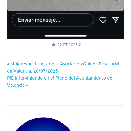
pie 22 07 2025 2
Entrada
Navegación
Mujeres Africanas de la Asociación Guinea Ecuatorial
anterior:
en Valencia. 20/07/2025
de
Siguiente
PIE interviniendo en el Pleno del Ayuntamiento de
entrada:
Valencia
entradas