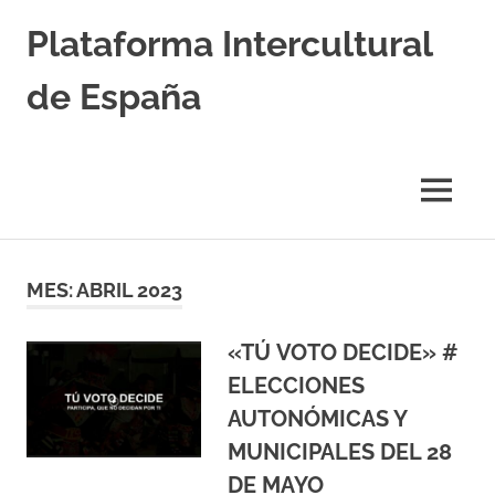
Saltar
Plataforma Intercultural
al
contenido
de España
Estableciendo
Nexos
entre
MENÚ
Culturas
MES:
ABRIL 2023
«TÚ VOTO DECIDE» #
ELECCIONES
AUTONÓMICAS Y
MUNICIPALES DEL 28
DE MAYO