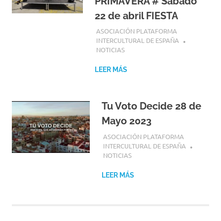
PRIMAVERA # Sábado
22 de abril FIESTA
26 ABRIL, 2023
ASOCIACIÓN PLATAFORMA
INTERCULTURAL DE ESPAÑA
NOTICIAS
LEER MÁS
Tu Voto Decide 28 de
Mayo 2023
17 ABRIL, 2023
ASOCIACIÓN PLATAFORMA
INTERCULTURAL DE ESPAÑA
NOTICIAS
LEER MÁS