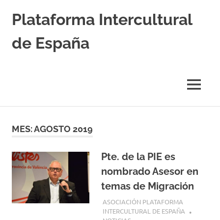
Saltar
Plataforma Intercultural
al
contenido
de España
Estableciendo
Nexos
entre
MENÚ
Culturas
MES:
AGOSTO 2019
Pte. de la PIE es
nombrado Asesor en
temas de Migración
6 AGOSTO, 2019
ASOCIACIÓN PLATAFORMA
INTERCULTURAL DE ESPAÑA