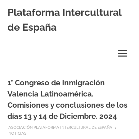
Saltar
Plataforma Intercultural
al
contenido
de España
Estableciendo
Nexos
entre
MENÚ
Culturas
1° Congreso de Inmigración
Valencia Latinoamérica.
Comisiones y conclusiones de los
días 13 y 14 de Diciembre. 2024
15 DICIEMBRE, 2024
ASOCIACIÓN PLATAFORMA INTERCULTURAL DE ESPAÑA
NOTICIAS