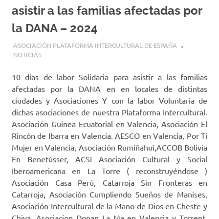
asistir a las familias afectadas por
la DANA – 2024
10 NOVIEMBRE, 2024
ASOCIACIÓN PLATAFORMA INTERCULTURAL DE ESPAÑA
NOTICIAS
10 días de labor Solidaria para asistir a las familias
afectadas por la DANA en en locales de distintas
ciudades y Asociaciones Y con la labor Voluntaria de
dichas asociaciones de nuestra Plataforma Intercultural.
Asociación Guinea Ecuatorial en Valencia, Asociación El
Rincón de Ibarra en Valencia. AESCO en Valencia, Por Tí
Mujer en Valencia, Asociación Rumiñahui,ACCOB Bolivia
En Benetússer, ACSI Asociación Cultural y Social
Iberoamericana en La Torre ( reconstruyéndose )
Asociación Casa Perú, Catarroja Sin Fronteras en
Catarroja, Asociación Cumpliendo Sueños de Manises,
Asociación Intercultural de la Mano de Dios en Cheste y
Chiva, Asociacion Donan La Ma en Valencia y Torrent,