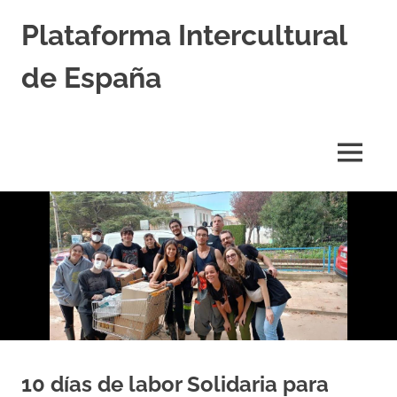
Saltar
Plataforma Intercultural
al
contenido
de España
Estableciendo
Nexos
entre
MENÚ
Culturas
10 días de labor Solidaria para