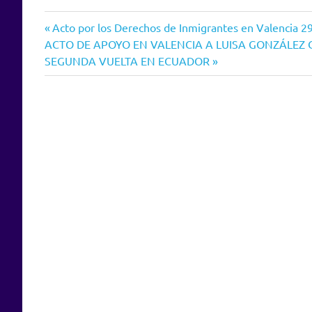
Entrada
Navegación
Acto por los Derechos de Inmigrantes en Valencia 
Siguiente
anterior:
ACTO DE APOYO EN VALENCIA A LUISA GONZÁLEZ 
de
entrada:
SEGUNDA VUELTA EN ECUADOR
entradas