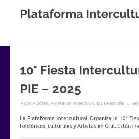
Saltar
Plataforma Intercult
al
contenido
Estableciendo
Nexos
entre
Culturas
10° Fiesta Intercult
PIE – 2025
4 ABRIL, 2025
ASOCIACIÓN PLATAFORMA INTERCULTURAL DE ESPAÑA
NOT
La Plataforma Intercultural Organiza la 10° Fie
folclóricos, culturales y Artistas en Gral. Están in