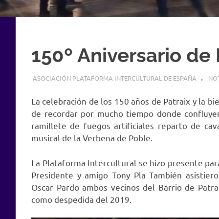
150º Aniversario de 
29 DICIEMBRE, 2019
ASOCIACIÓN PLATAFORMA INTERCULTURAL DE ESPAÑA
NOT
La celebración de los 150 años de Patraix y la b
de recordar por mucho tiempo donde confluyero
ramillete de fuegos artificiales reparto de ca
musical de la Verbena de Poble.
La Plataforma Intercultural se hizo presente para
Presidente y amigo Tony Pla También asisti
Oscar Pardo ambos vecinos del Barrio de Patrai
como despedida del 2019.