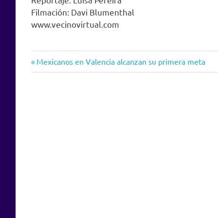
Filmación: Davi Blumenthal
www.vecinovirtual.com
Entrada
Navegación
Mexicanos en Valencia alcanzan su primera meta
anterior:
de
entradas