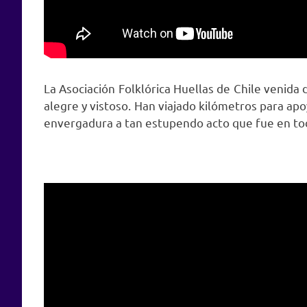
La Asociación Folklórica Huellas de Chile venida
alegre y vistoso. Han viajado kilómetros para ap
envergadura a tan estupendo acto que fue en toda