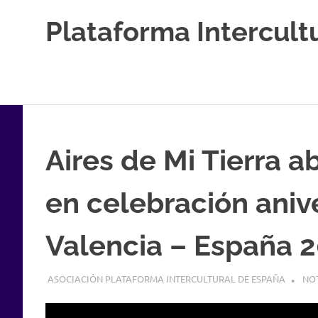
Saltar
Plataforma Intercult
al
contenido
Estableciendo
Nexos
entre
Culturas
Aires de Mi Tierra ab
en celebración aniv
Valencia – España 
4 OCTUBRE, 2017
ASOCIACIÓN PLATAFORMA INTERCULTURAL DE ESPAÑA
NOT