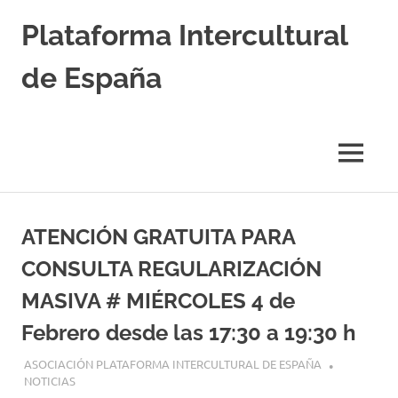
Saltar
Plataforma Intercultural
al
contenido
de España
Estableciendo
Nexos
entre
MENÚ
Culturas
ATENCIÓN GRATUITA PARA
CONSULTA REGULARIZACIÓN
MASIVA # MIÉRCOLES 4 de
Febrero desde las 17:30 a 19:30 h
2 FEBRERO, 2026
ASOCIACIÓN PLATAFORMA INTERCULTURAL DE ESPAÑA
NOTICIAS