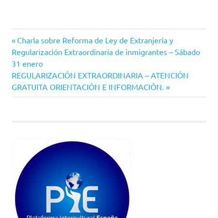
Entrada
Navegación
Charla sobre Reforma de Ley de Extranjería y
anterior:
Regularización Extraordinaria de inmigrantes – Sábado
de
31 enero
Siguiente
REGULARIZACIÓN EXTRAORDINARIA – ATENCIÓN
entradas
entrada:
GRATUITA ORIENTACIÓN E INFORMACIÓN.