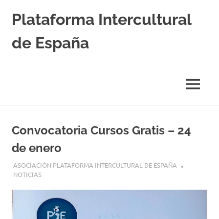
Saltar
Plataforma Intercultural
al
contenido
de España
Estableciendo
Nexos
entre
MENÚ
Culturas
Convocatoria Cursos Gratis – 24
de enero
13 ENERO, 2026
ASOCIACIÓN PLATAFORMA INTERCULTURAL DE ESPAÑA
NOTICIAS