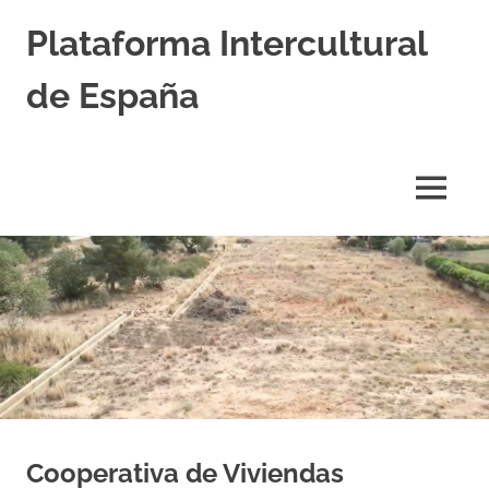
Saltar
Plataforma Intercultural
al
contenido
de España
Estableciendo
Nexos
entre
MENÚ
Culturas
Cooperativa de Viviendas