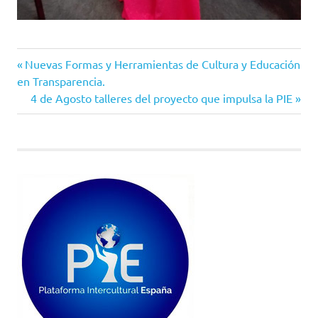
Entrada
Navegación
Nuevas Formas y Herramientas de Cultura y Educación
anterior:
en Transparencia.
de
Siguiente
4 de Agosto talleres del proyecto que impulsa la PIE
entrada:
entradas