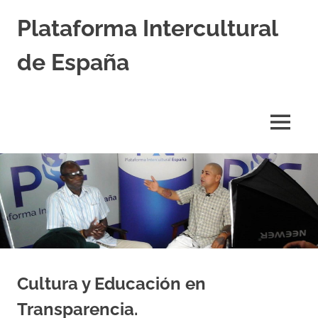
Saltar
Plataforma Intercultural
al
contenido
de España
Estableciendo
Nexos
entre
MENÚ
Culturas
Cultura y Educación en
Transparencia.