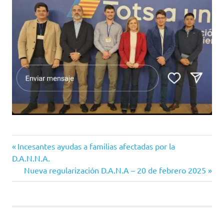
Entrada
Navegación
Incesantes ayudas a familias afectadas por la
anterior:
D.A.N.N.A.
de
Siguiente
Nueva regularización D.A.N.A – 20 de febrero 2025
entrada:
entradas