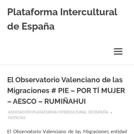
Saltar
Plataforma Intercultural
al
contenido
de España
Estableciendo
Nexos
entre
MENÚ
Culturas
El Observatorio Valenciano de las
Migraciones # PIE – POR TÍ MUJER
– AESCO – RUMIÑAHUI
12 FEBRERO, 2025
ASOCIACIÓN PLATAFORMA INTERCULTURAL DE ESPAÑA
NOTICIAS
El Observatorio Valenciano de las Migraciones entidad