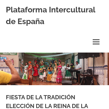
Saltar
Plataforma Intercultural
al
contenido
de España
Estableciendo
Nexos
entre
MENÚ
Culturas
FIESTA DE LA TRADICIÓN
ELECCIÓN DE LA REINA DE LA