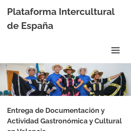
Saltar
Plataforma Intercultural
al
contenido
de España
Estableciendo
Nexos
entre
MENÚ
Culturas
Entrega de Documentación y
Actividad Gastronómica y Cultural