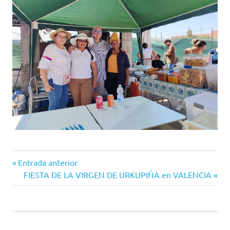
Entrada
Navegación
Entrada anterior
anterior:
Siguiente
FIESTA DE LA VIRGEN DE URKUPIÑA en VALENCIA
de
entrada:
entradas