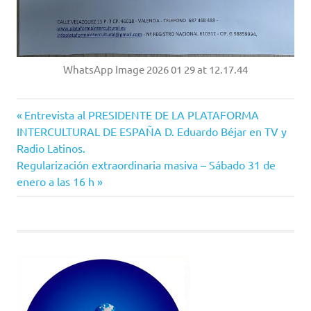
WhatsApp Image 2026 01 29 at 12.17.44
Entrada
Navegación
Entrevista al PRESIDENTE DE LA PLATAFORMA
anterior:
INTERCULTURAL DE ESPAÑA D. Eduardo Béjar en TV y
de
Radio Latinos.
Siguiente
Regularización extraordinaria masiva – Sábado 31 de
entradas
entrada:
enero a las 16 h