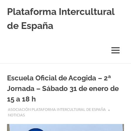
Saltar
Plataforma Intercultural
al
contenido
de España
Estableciendo
Nexos
entre
MENÚ
Culturas
Escuela Oficial de Acogida – 2ª
Jornada – Sábado 31 de enero de
15 a 18 h
29 ENERO, 2026
ASOCIACIÓN PLATAFORMA INTERCULTURAL DE ESPAÑA
NOTICIAS