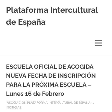
Saltar
Plataforma Intercultural
al
contenido
de España
Estableciendo
Nexos
entre
MENÚ
Culturas
ESCUELA OFICIAL DE ACOGIDA
NUEVA FECHA DE INSCRIPCIÓN
PARA LA PRÓXIMA ESCUELA –
Lunes 16 de Febrero
26 ENERO, 2026
ASOCIACIÓN PLATAFORMA INTERCULTURAL DE ESPAÑA
NOTICIAS