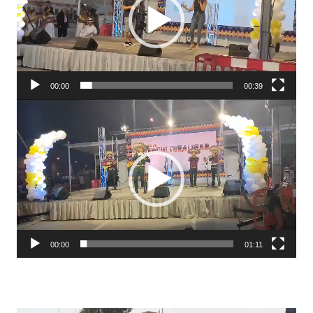
00:00
00:39
Reproductor
de
vídeo
00:00
01:11