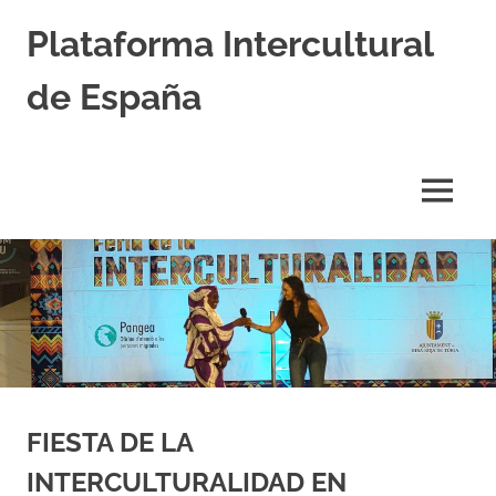
Saltar
Plataforma Intercultural
al
contenido
de España
Estableciendo
Nexos
entre
MENÚ
Culturas
FIESTA DE LA
INTERCULTURALIDAD EN