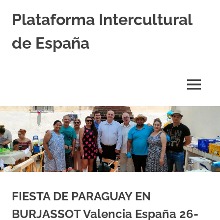
Saltar
Plataforma Intercultural
al
contenido
de España
Estableciendo
Nexos
entre
MENÚ
Culturas
FIESTA DE PARAGUAY EN
BURJASSOT Valencia España 26-