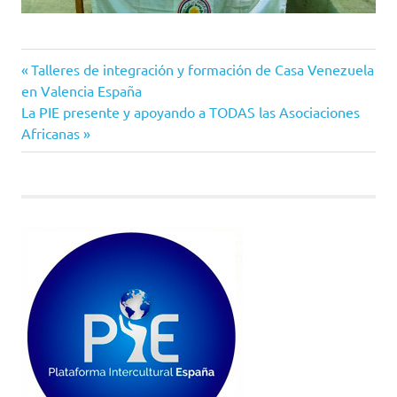
Entrada
Navegación
Talleres de integración y formación de Casa Venezuela
anterior:
en Valencia España
de
Siguiente
La PIE presente y apoyando a TODAS las Asociaciones
entrada:
Africanas
entradas