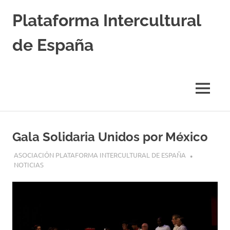
Saltar
Plataforma Intercultural
al
contenido
de España
Estableciendo
Nexos
entre
MENÚ
Culturas
Gala Solidaria Unidos por México
19 OCTUBRE, 2017
ASOCIACIÓN PLATAFORMA INTERCULTURAL DE ESPAÑA
NOTICIAS