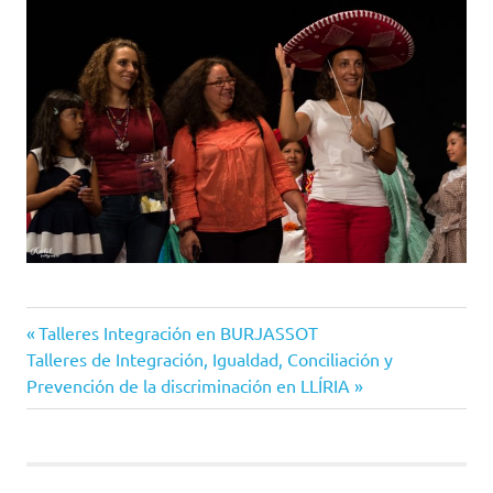
Entrada
Navegación
Talleres Integración en BURJASSOT
Siguiente
anterior:
Talleres de Integración, Igualdad, Conciliación y
de
entrada:
Prevención de la discriminación en LLÍRIA
entradas