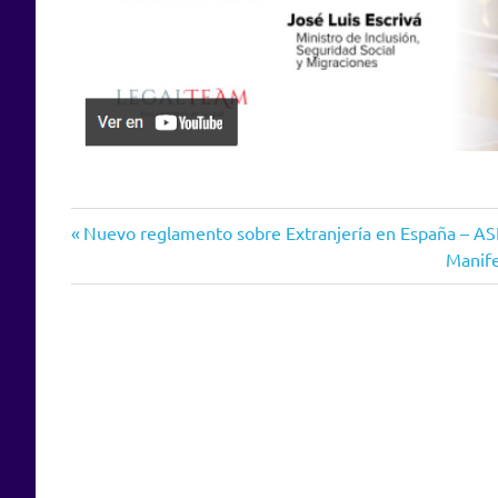
Entrada
Navegación
Nuevo reglamento sobre Extranjería en España – 
anterior:
Siguie
Manife
de
entrad
entradas