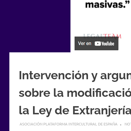
Intervención y argu
sobre la modificaci
la Ley de Extranjería
22 JUNIO, 2022
ASOCIACIÓN PLATAFORMA INTERCULTURAL DE ESPAÑA
NOT