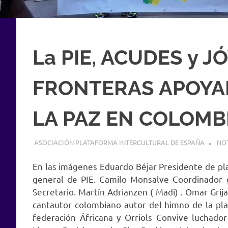
La PIE, ACUDES y J
FRONTERAS APOYA
LA PAZ EN COLOMB
8 MAYO, 2021
ASOCIACIÓN PLATAFORMA INTERCULTURAL DE ESPAÑA
NOT
En las imágenes Eduardo Béjar Presidente de pl
general de PIE. Camilo Monsalve Coordinador 
Secretario. Martín Adrianzen ( Madi) . Omar Grij
cantautor colombiano autor del himno de la p
federación Áfricana y Orriols Convive luchado