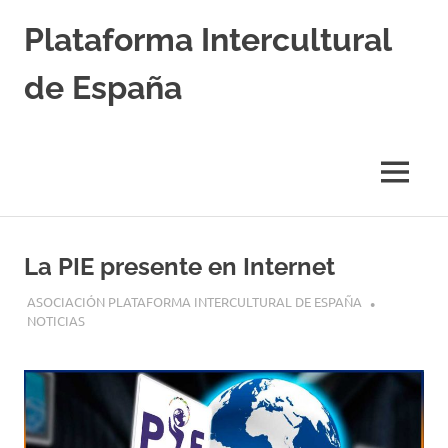
Saltar
Plataforma Intercultural
al
contenido
de España
Estableciendo
Nexos
entre
MENÚ
Culturas
La PIE presente en Internet
16 AGOSTO, 2017
ASOCIACIÓN PLATAFORMA INTERCULTURAL DE ESPAÑA
NOTICIAS