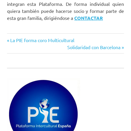
integran esta Plataforma. De forma individual quien
quiera también puede hacerse socio y formar parte de
esta gran familia, dirigiéndose a
CONTACTAR
Entrada
Navegación
La PIE forma coro Multicultural
anterior:
Siguiente
Solidaridad con Barcelona
de
entrada:
entradas