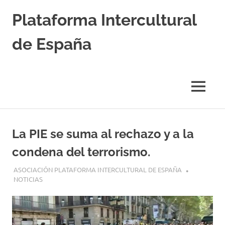
Saltar
Plataforma Intercultural
al
contenido
de España
Estableciendo
Nexos
entre
MENÚ
Culturas
La PIE se suma al rechazo y a la
condena del terrorismo.
26 AGOSTO, 2017
ASOCIACIÓN PLATAFORMA INTERCULTURAL DE ESPAÑA
NOTICIAS