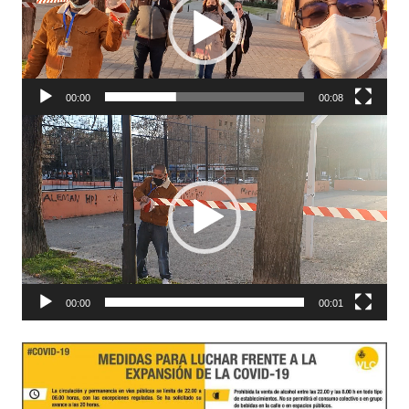
00:00
00:08
Reproductor
de
vídeo
00:00
00:01