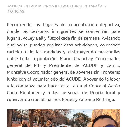
24 ENERO, 2021
ASOCIACIÓN PLATAFORMA INTERCULTURAL DE ESPAÑA
NOTICIAS
Recorriendo los lugares de concentración deportiva,
donde las personas inmigrantes se concentran para
jugar al volley Ball y fútbol cada fin de semana. Avisando
que no se pueden realizar esas actividades, colocando
cartelería de las medidas y distribuyendo mascarillas
entre toda la población. Mario Chanchay Coordinador
general de PIE y Presidente de ACUDE y Camilo
Monsalve Coordinador general de Jóvenes sin Fronteras
junto con el voluntariado de ACUDE. Apoyando la labor
y la confianza para hacer ésta tarea al Concejal Aarón
Cano Montaner y a las personas de Policía local y
convivencia ciudadana Inés Perles y Antonio Berlanga.
Reproductor
de
vídeo