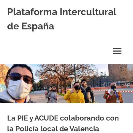
Saltar
Plataforma Intercultural
al
contenido
de España
Estableciendo
Nexos
entre
MENÚ
Culturas
La PIE y ACUDE colaborando con
la Policía local de Valencia