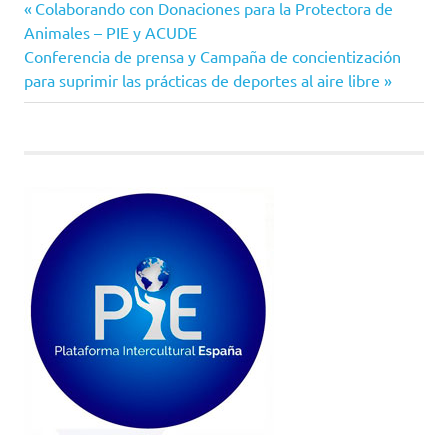
Entrada
Navegación
Colaborando con Donaciones para la Protectora de
anterior:
Animales – PIE y ACUDE
de
Siguiente
Conferencia de prensa y Campaña de concientización
entrada:
para suprimir las prácticas de deportes al aire libre
entradas