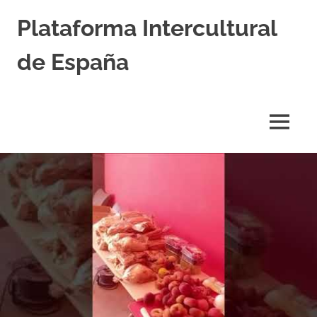
Saltar
Plataforma Intercultural
al
contenido
de España
Estableciendo
Nexos
entre
MENÚ
Culturas