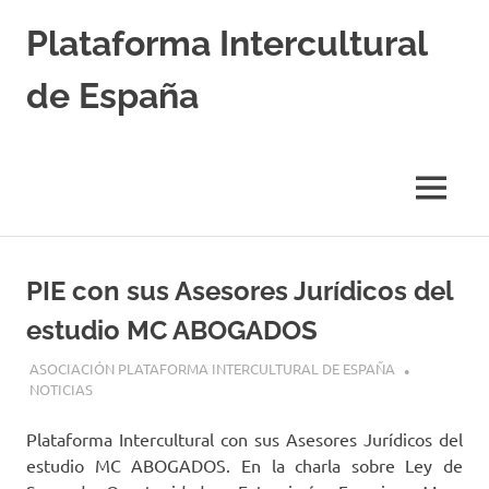
Saltar
Plataforma Intercultural
al
contenido
de España
Estableciendo
Nexos
entre
MENÚ
Culturas
PIE con sus Asesores Jurídicos del
estudio MC ABOGADOS
22 ENERO, 2025
ASOCIACIÓN PLATAFORMA INTERCULTURAL DE ESPAÑA
NOTICIAS
Plataforma Intercultural con sus Asesores Jurídicos del
estudio MC ABOGADOS. En la charla sobre Ley de