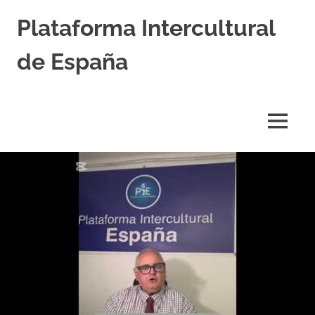
Saltar
Plataforma Intercultural
al
contenido
de España
Estableciendo
Nexos
entre
MENÚ
Culturas