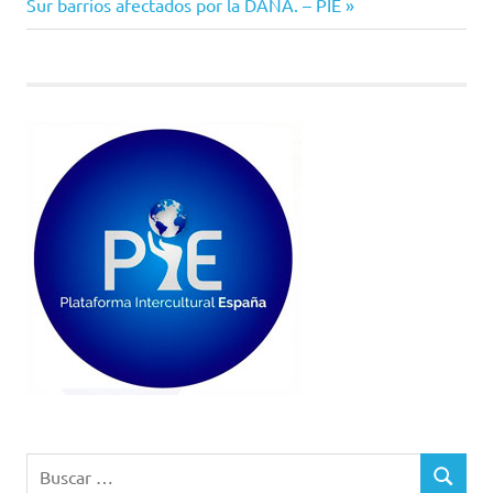
entrada:
Sur barrios afectados por la DANA. – PIE
entradas
Buscar:
BUSCAR