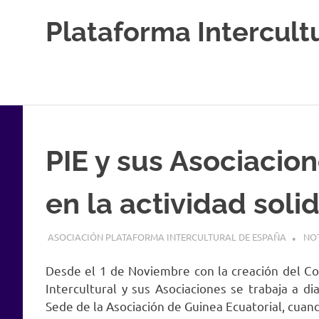
Saltar
Plataforma Intercult
al
contenido
Estableciendo
Nexos
entre
Culturas
PIE y sus Asociacion
en la actividad solid
24 ENERO, 2025
ASOCIACIÓN PLATAFORMA INTERCULTURAL DE ESPAÑA
NOT
Desde el 1 de Noviembre con la creación del Co
Intercultural y sus Asociaciones se trabaja a dia
Sede de la Asociación de Guinea Ecuatorial, cua