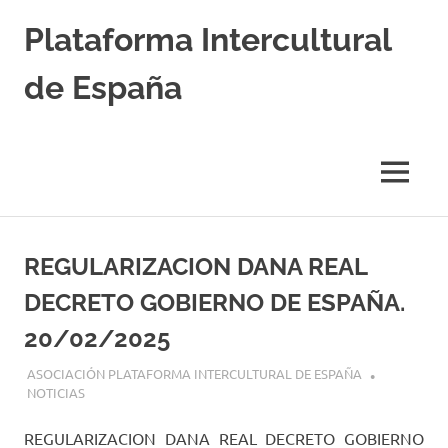
Saltar
Plataforma Intercultural
al
contenido
de España
Estableciendo
Nexos
entre
MENÚ
Culturas
REGULARIZACION DANA REAL
DECRETO GOBIERNO DE ESPAÑA.
20/02/2025
21 FEBRERO, 2025
ASOCIACIÓN PLATAFORMA INTERCULTURAL DE ESPAÑA
NOTICIAS
REGULARIZACION DANA REAL DECRETO GOBIERNO