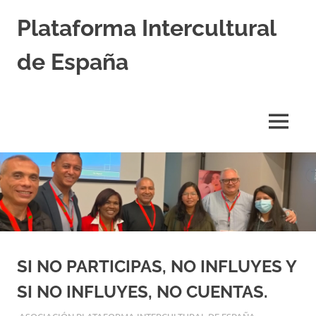
Saltar
Plataforma Intercultural
al
contenido
de España
Estableciendo
Nexos
entre
MENÚ
Culturas
SI NO PARTICIPAS, NO INFLUYES Y
SI NO INFLUYES, NO CUENTAS.