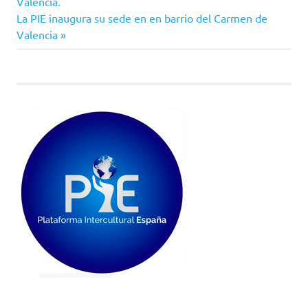
anterior:
Valencia.
de
Siguiente
La PIE inaugura su sede en en barrio del Carmen de
entrada:
Valencia
entradas