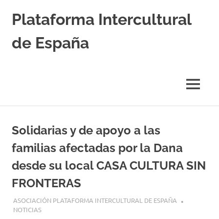
Saltar
Plataforma Intercultural
al
contenido
de España
Estableciendo
Nexos
entre
MENÚ
Culturas
Solidarias y de apoyo a las
familias afectadas por la Dana
desde su local CASA CULTURA SIN
FRONTERAS
31 ENERO, 2025
ASOCIACIÓN PLATAFORMA INTERCULTURAL DE ESPAÑA
NOTICIAS