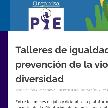
Talleres de igualdad
prevención de la vio
diversidad
7 JULIO, 2017
ASOCIACIÓN PLATAFORMA INTERCULTURAL DE ESPAÑA
CA
Entre los meses de julio y diciembre la plataforma
auspicio de la Diputación de Valencia para el