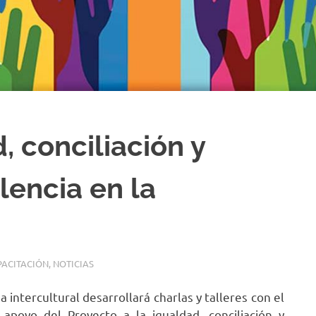
, conciliación y
lencia en la
PACITACIÓN
,
NOTICIAS
 intercultural desarrollará charlas y talleres con el
 apoyo del Proyecto a la igualdad, conciliación y