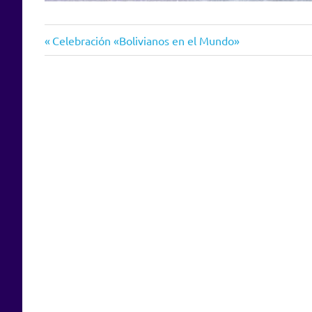
Entrada
Navegación
Celebración «Bolivianos en el Mundo»
anterior:
de
entradas