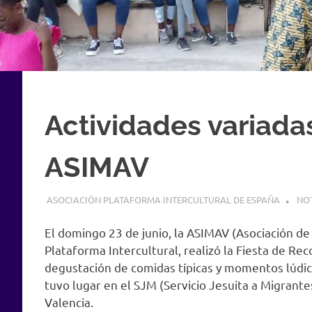
Actividades variadas
ASIMAV
24 JUNIO, 2019
ASOCIACIÓN PLATAFORMA INTERCULTURAL DE ESPAÑA
NOT
El domingo 23 de junio, la ASIMAV (Asociación de
Plataforma Intercultural, realizó la Fiesta de Re
degustación de comidas típicas y momentos lúdic
tuvo lugar en el SJM (Servicio Jesuita a Migrante
Valencia.