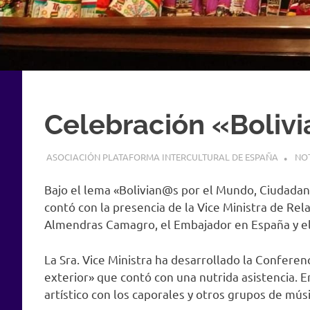
Celebración «Boliv
22 JUNIO, 2019
ASOCIACIÓN PLATAFORMA INTERCULTURAL DE ESPAÑA
NOT
Bajo el lema «Bolivian@s por el Mundo, Ciudadan
contó con la presencia de la Vice Ministra de Rel
Almendras Camagro, el Embajador en España y el 
La Sra. Vice Ministra ha desarrollado la Conferen
exterior» que contó con una nutrida asistencia. 
artístico con los caporales y otros grupos de músi