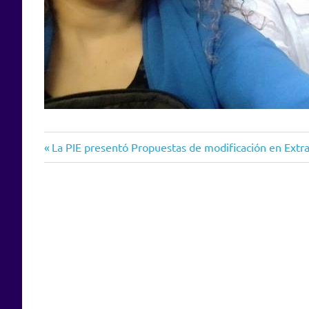
Entrada
Navegación
La PIE presentó Propuestas de modificación en Extra
anterior:
de
entradas