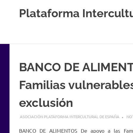
Saltar
Plataforma Intercult
al
contenido
Estableciendo
Nexos
entre
Culturas
BANCO DE ALIMENTO
Familias vulnerables
exclusión
13 AGOSTO, 2024
ASOCIACIÓN PLATAFORMA INTERCULTURAL DE ESPAÑA
NOT
BANCO DE ALIMENTOS De apoyo a las Famili