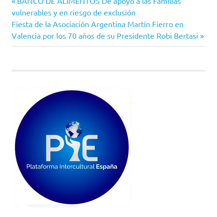
Entrada
Navegación
BANCO DE ALIMENTOS De apoyo a las Familias
anterior:
vulnerables y en riesgo de exclusión
de
Siguiente
Fiesta de la Asociación Argentina Martín Fierro en
entrada:
Valencia por los 70 años de su Presidente Robi Bertasi
entradas