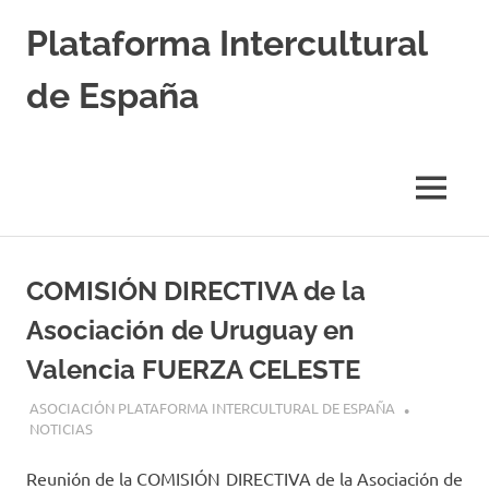
Saltar
Plataforma Intercultural
al
contenido
de España
Estableciendo
Nexos
entre
MENÚ
Culturas
COMISIÓN DIRECTIVA de la
Asociación de Uruguay en
Valencia FUERZA CELESTE
16 AGOSTO, 2024
ASOCIACIÓN PLATAFORMA INTERCULTURAL DE ESPAÑA
NOTICIAS
Reunión de la COMISIÓN DIRECTIVA de la Asociación de