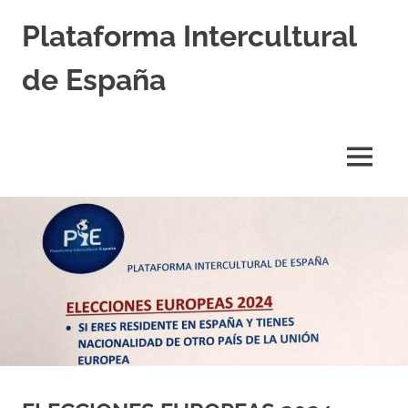
Saltar
Plataforma Intercultural
al
contenido
de España
Estableciendo
Nexos
entre
MENÚ
Culturas