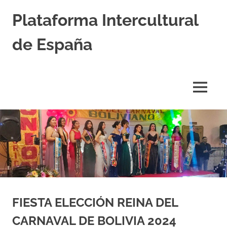
Saltar
Plataforma Intercultural
al
contenido
de España
Estableciendo
Nexos
entre
MENÚ
Culturas
FIESTA ELECCIÓN REINA DEL
CARNAVAL DE BOLIVIA 2024