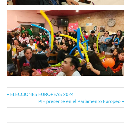
Entrada
Navegación
ELECCIONES EUROPEAS 2024
anterior:
Siguiente
PIE presente en el Parlamento Europeo
de
entrada:
entradas