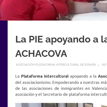
La PIE apoyando a l
ACHACOVA
31 OCTUBRE, 2021
ASOCIACIÓN PLATAFORMA INTERCULTURAL DE ESPAÑA
NOT
La
apoyando a la
Plataforma Intercultural
Aso
del asociacionismo. Empoderando a nuestras má
de las asociaciones de inmigrantes en Valencia
asociación y el Secretario de plataforma intercul