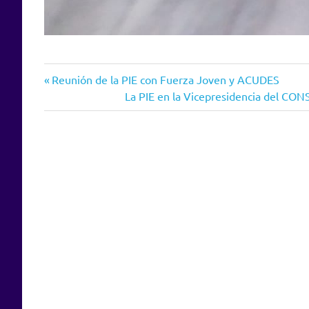
Entrada
Navegación
Reunión de la PIE con Fuerza Joven y ACUDES
anterior:
Siguiente
La PIE en la Vicepresidencia del
de
entrada:
entradas