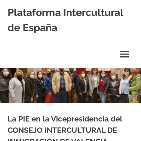
Saltar
Plataforma Intercultural
al
contenido
de España
Estableciendo
Nexos
entre
MENÚ
Culturas
La PIE en la Vicepresidencia del
CONSEJO INTERCULTURAL DE