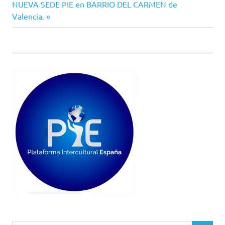
Siguiente
anterior:
NUEVA SEDE PIE en BARRIO DEL CARMEN de
de
entrada:
Valencia.
entradas