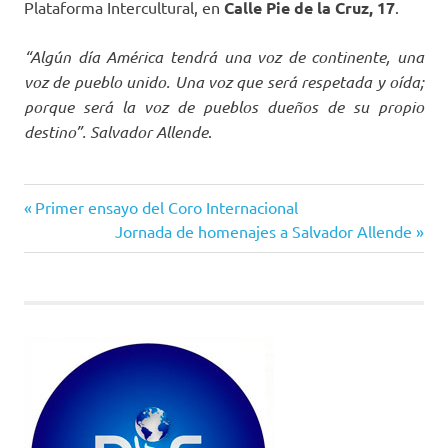
Plataforma Intercultural, en
Calle Pie de la Cruz, 17
.
“Algún día América tendrá una voz de continente, una
voz de pueblo unido. Una voz que será respetada y oída;
porque será la voz de pueblos dueños de su propio
destino”. Salvador Allende
.
Entrada
Navegación
Primer ensayo del Coro Internacional
anterior:
Siguiente
Jornada de homenajes a Salvador Allende
de
entrada:
entradas