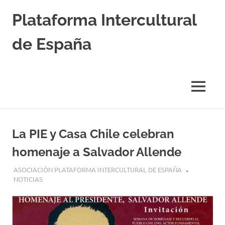
Saltar
Plataforma Intercultural
al
contenido
de España
Estableciendo
Nexos
entre
MENÚ
Culturas
La PIE y Casa Chile celebran
homenaje a Salvador Allende
7 SEPTIEMBRE, 2017
ASOCIACIÓN PLATAFORMA INTERCULTURAL DE ESPAÑA
NOTICIAS