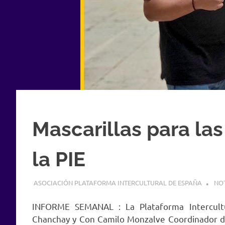
Mascarillas para la
la PIE
16 MAYO, 2020
ASOCIACIÓN PLATAFORMA INTERCULTURAL DE ESPAÑA
NOT
INFORME SEMANAL : La Plataforma Intercultu
Chanchay y Con Camilo Monzalve Coordinador